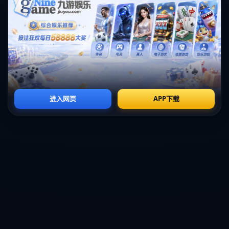
在这场对阵中，切尔西的几名关键球员表现值得赞赏。其中，**凯
哈弗茨的进球**展现了他不断提升的状态，而蒂亚戈·席尔瓦则再次
证明了他在场上的领导能力。相反的，谢菲联的**防守反击战术近
期实施得非常成功**，让切尔西的进攻群体遭遇前所未有的挑战。
#### 总结
综上所述，切尔西与谢菲联的这场2-2平局令人印象深刻，体现了英
超的竞争激烈性。**如何在接下来的比赛中保持良好状态**，尤其
是对切尔西而言，将是他们复苏的关键。球队的前景如何，球迷们
将拭目以待。
客战巴林寄望伊万率国足攻克关键客场 难度有点大
官方：罗德里荣获2024金球奖 维尼修斯获第二