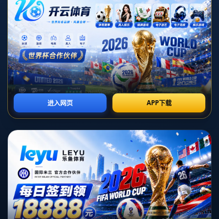
比赛开始后，切尔西迅速施加压力，**谢菲联的防线**在主队的快
速进攻面前显得有些狼狈。第30分钟，切尔西通过一次精妙的配合
由**凯哈弗茨**首开纪录，将比分改写为1-0。这个进球为切尔西奠
定了良好的开局，令主场球迷欢声雷动。然而，谢菲联并未因此退
缩，他们在第44分钟通过一记反击，由**麦金托什**将比分扳平，
双方进入半场时以1-1平。
下半场开始后，切尔西继续寻找突破口。第67分钟，**蒂亚戈·席尔
瓦**在一次角球中高高跃起，头球攻门助球队再度领先，比分为2-
1。这一进球彰显了席尔瓦在禁区内的威胁性和经验。不过，谢菲联
回应迅速，**在第78分钟利用一次角球机会**再度扳平了比分。**
这次进攻再一次显示出切尔西防线的脆弱**，而谢菲联则凭借顽强
的斗志成功实现了逆袭。
#### 战术分析
这场比赛的平局对于两队来说各有寓意。切尔西需要重新审视**他
们的防守策略**，尤其是在面对高质量进攻时的防守稳定性。**谢
菲联则展现了他们的韧性和反击能力**，即便在客场也不畏强敌。