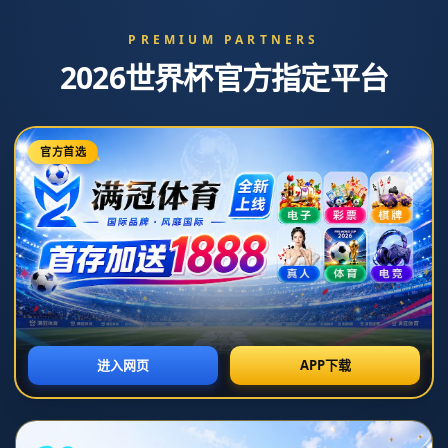
新闻中心
展开分类
英超-蒂亚戈席尔瓦破门 切尔西2-2谢菲尔德联
2026-07-07T18:28:25+08:00
[返回列表]
### 英超-蒂亚戈席尔瓦破门 切尔西2-2谢菲尔德联
在英超的一场激动人心的对决中，切尔西与谢菲联在斯坦福桥的比
赛以2-2握手言和。这场比赛不仅让球迷们满怀期待，也展现了两队
的斗志与技能。而在这场比赛中，**切尔西的蒂亚戈·席尔瓦**在关
键时刻的进球为球队争取了一分，成为值得注意的亮点。
#### 比赛回顾