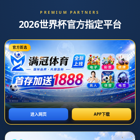
新闻中心
展开分类
赛季开门红！厄德高社媒晒照：重回赛场感觉真棒
2026-07-07T18:28:25+08:00
[返回列表]
### 赛季开门红！厄德高社媒晒照：重回赛场感觉真棒
新赛季的序幕已经拉开，各大足球联赛如火如荼地进行中，而其中
有一位球员的回归引起了球迷和媒体的广泛关注，那就是**厄德高
**。近日，他在个人社交媒体上分享了几张赛季开幕战后的照片，
表达了他对重回赛场的兴奋之情，**“感觉真棒！”**这句简短而富有
感染力的话语，充分展现了他对于比赛的热爱和对新赛季的期待。