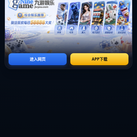
机，谁就可能在联赛、欧战中赢得更多的荣誉与收益。
此外，我们可以借鉴一些近期成功引援的案例。以曼城引进哈兰德
为例：尽管转会费用和薪水不菲，但球员的表现迅速证明了这些投
入的价值。有迹象表明，约罗的潜能与市场价值同样会随着他的表
现而水涨船高，因此曼联的这一投资，未来或许会为他们带来可观
的回报。
综上所述，**曼联在约罗的年薪上付出如此慷慨的代价**，不仅是
出于对球员个人价值的认可，更是对球队未来构建与品牌竞争优势
的深思熟虑之举。而皇马的保守与谨慎，则反映了其在引援策略上
的不同选择。随着世界足坛人才竞争愈发激烈，类似的交易和决定
或将成为常态，未来的赛季，我们或许将见证更多此类令人瞩目的
以金钱为筹码的胜负关系。
阿圭罗：努涅斯会打破进球荒的
保-托雷斯肌肉不适，退出本期西班牙国家队名单