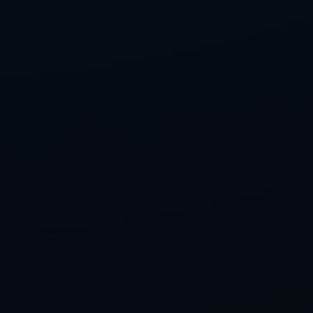
长远计划。果然，像利物浦这样有历史、有背景的俱乐部，
稳定的管理团队和完善的发展战略。正如足球界的规律所
，利物浦还需要不断努力，才能继续书写辉煌的篇章。