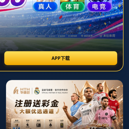
电讯报：利物浦目前无克洛普的继任
2026-07-07T18:28:25+08:00
[返回
利物浦目前无克洛普的继任者候选人
台上，利物浦足球俱乐部无疑是享誉全球的巨头之一。近日，电讯报报道
广泛的讨论，不仅关系到球队的未来发展，也牵动着许多红军球迷的心。
**
2015年执掌利物浦以来，给球队带来了显著的变化。他通过独特的战术
冠军联赛到赢得英超联赛的冠军，他的成就令他成为现代足球的传奇教头
人选，成为了外界关注的焦点。
择**
出，利物浦管理层目前并没有明确的继任者候选人。这意味着，俱乐部对
成重大影响，利物浦此时缺乏候选人，相信不少球迷会对未来感到不安。