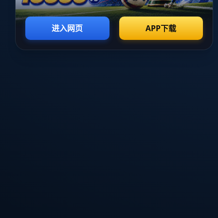
在他们的思维导
内适应并实施类