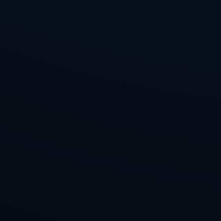
利物浦的管理层
的埃里克·滕哈赫
此外，俱乐部在