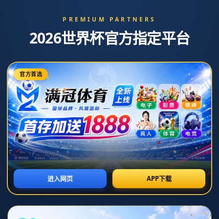
新闻中心
展开分类
快船坐山观虎斗 美记：短期内哈登很难被交易
2026-07-07T18:28:25+08:00
[返回列表]
**前言：** 在NBA这个瞬息万变的竞技舞台上，联盟中的每一个大
动作往往都能引起众多球队之间的连锁反应。*快船队在今年休赛期
采取观望策略，看似无为，其实暗藏深意。*在众多球队纷纷为补强
而忙碌不已之际，快船则采取了“坐山观虎斗”的策略，静待其他球队
在哈登的交易中争相竞逐。本文从多角度分析快船队这一策略的智
慧所在。