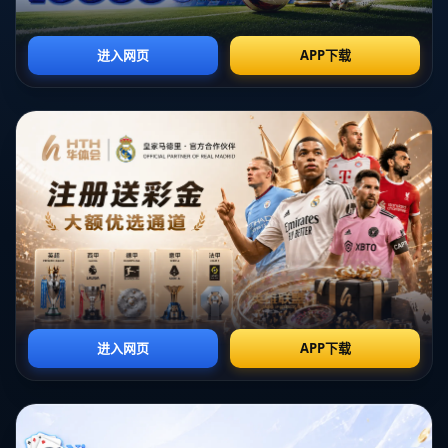
比赛节奏，也能有效地分散对手的防守注意力。
**学习希腊队的传导球**
学习希腊队的传导球，首先要强调的是**团队协作**。赵继伟指
出，希腊队球员之间的默契配合，使得他们的传导球流畅而自然。
具体来说，希腊队的传导球原则包括以下几点：
1. **迅速找到空位**：球员在传导球时，应及时移动到一个能有效
接球的位置，以便创造进攻机会。
2. **多点传球意识**：希腊队的球员在传球时，始终保持高级的球
场视野，每个球员都具备良好的传球能力，能够迅速做出反应。
3. **降低失误率**：高效的传导球需要低失误率，希腊队球员普遍
具备较高的控球能力，能有效避免失误。
4. **充分利用挡拆配合**：希腊队在传导球中，善用挡拆战术使得
进攻更加多变，能够有效拉开空间。