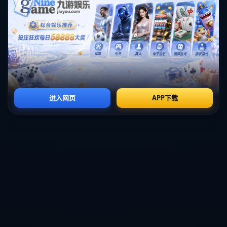
对王妍雯而言，此次加盟第戎女足不仅是职业上的一次飞跃，更是
自我挑战和提升的绝佳机会。在接受采访时，王妍雯表示，她渴望
在法甲赛场上积累更多的经验，并希望通过自己的努力，不仅为俱
乐部赢得荣誉，也能够更好地回报支持她的中国球迷。
作为中国女足球坛的新星，王妍雯在未来的法甲之旅中，必将凭借
自己的实力和努力，为自己赢得更多的赞誉，同时也将为中国女足
在国际舞台上争得更大的荣耀。