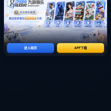
准投篮也是一大亮点。另一位球员胡金秋，在内线的制霸能力，必
将在防守和进攻中发挥重要作用。为了赢得比赛，中国男篮需要在
进攻端充分利用这些核心球员，同时确保在防守中保持强硬。
### 四、前景展望
随着比赛的临近，球迷对中国男篮的期待不断攀升。在大型赛事中
的出色表现，能否为中国男篮开创更光明的未来，值得每位球迷关
注。**作为中国男篮的新一轮挑战，这场对战巴林队的比赛意义非
凡**，将为球队在接下来的赛事布局中提供宝贵的参考。
在全球篮球大环境中，每一次较量都是球队锤炼和进步的机会。通
过此次麦纳麦之行，中国男篮不仅是在争夺胜利，更是在向世界展
示中国篮球的活力与潜力。随着时间的推移，所有的篮球迷们都在
为这场即将到来的比赛捏把汗，期待中国男篮能够在国际赛场上再
创佳绩。