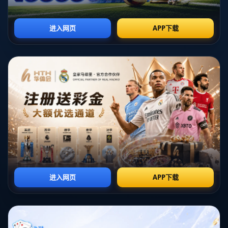
中国男篮在出征麦纳麦之前进行了充分的准备。球队的教练组制定
了详尽的备战计划，确保每个球员的状态都能达到最佳。在前期的
集训中，教练着重强调了**团队配合和防守**的战术训练，力求在
比赛中能够有效地应对巴林队的进攻。与以往的比赛相比，此次备
战期间，中国男篮还进行了多场热身赛，积累实战经验，力求在面
对国际对手时游刃有余。
### 二、巴林队的实力分析
巴林队在亚洲篮球联赛中同样成绩斐然。尽管在国际舞台上的知名
度可能不及中国男篮，但其在本地区域内的竞争力不容小觑。通过
对巴林队的比赛录像分析，中国教练组对对手的战术特点有了深入
了解，尤其是在外线投篮和快速反击方面，需要特别警惕。巴林队
在某些场次中展现出的韧性和战斗精神，给中国男篮带来了一定的
压力。
### 三、球队核心与关键球员
在中国男篮中，数位核心球员的表现至关重要。例如，李凯尔的组
织能力和突破能力将是球队进攻的关键。同时，张镇麟在外线的精