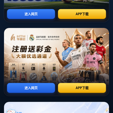
内联赛中，他经历了无数次的对抗与挑战，这些都为他的成长提供
了养分。相较于两年前的青涩，如今的赵睿在场上的交球、运球、
投篮技艺都已愈加成熟。更重要的是，他已经明白了如何在大赛中
保持冷静，**避免不必要的失误**。
比如，在国际比赛对抗中，面对压力时的决策和处理球的冷静度，