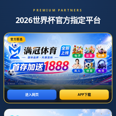
新闻中心
展开分类
4年前姚明说“我负责” 这次中国男篮谁负责？
2026-07-07T18:28:25+08:00
[返回列表]
### 4年前姚明说“我负责” 这次中国男篮谁负责？