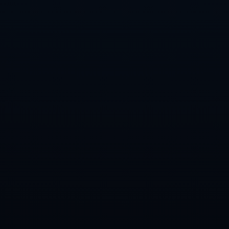
宣告，而是一种对未来的展望与努力方向。如何在竞争中提升自身
实力，才是他和球队亟需解决的关键问题。
五大联赛主帅在任榜：施密特16年居首 渣叔8年
中超-康瓜传射建功孔帕尼奥点射 津门虎1-3海牛
0755-6830433
咨询热线:
友情链接 :