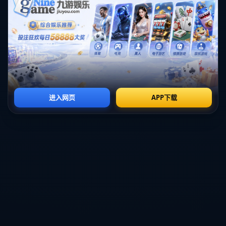
奏与要求。此外，他还指出，**青训系统**和**招募新人**的重要
性，这不仅能增强球队深度，更能为未来的长远发展奠定基础。
### 球队发展中的挑战
当然，埃梅里所面临的挑战并非一朝一夕可以解决。许多球队在资
源、财力方面的差距，尤其是薪资结构的不同，常常使得一些中小
球队难以跟上。以**阿森纳**为例，虽然他们在英超联赛中表现稳
健，但和**曼联**、**切尔西**等俱乐部在球员引进上的花费却有
着明显差距。