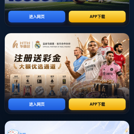
占据了联赛的前列位置。而在战术创新方面，**拜仁慕尼黑**在引
入新教练后，展现出了更为流畅的进攻风格，这些都是当今成功球
队所具备的特质。
### 埃梅里的应对策略
面对这样的现实，埃梅里并没有选择消极面对。他强调，全队需要
在训练中不断提高个人与团队的能力，以更好地适应现代足球的节