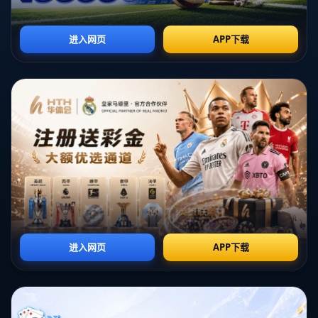
比如，过去一季，马刺的平均票价为$40，而文班亚马的首秀门票则
飙升至$100以上。这样的现象说明了球迷对他的期待已经到了疯狂
的程度，这不仅仅是一场比赛，**而是一种文化现象和心理契机的
绝佳体现**。
#### 影响因素分析
这种门票的疯抢，反映出几大因素的叠加影响。首先，文班亚马的
个人魅力和篮球才华吸引了众多球迷，粉丝愿意为观看他的比赛支
付额外的费用。其次，马刺队的历史影响力以及球迷对未来的期
待，将其首秀的价值进一步提升。此外，#NBA市场推广策略#也为
这种现象提供了支撑。例如，NBA在社交媒体和数字平台上的积极
宣传，使得更多年轻球迷对这一新秀产生浓厚兴趣。
#### 比较与总结
与以往的NBA新秀相比，如库里、詹姆斯等，文班亚马的关注度无
疑是有过之而无不及。在一些关于新秀的分析中，专家们普遍认
为，文班亚马在进入联盟前所表现出的统治力立即吸引了大量关
注，这种即时的影响力可能会在未来的几年里持续存在。他的篮球