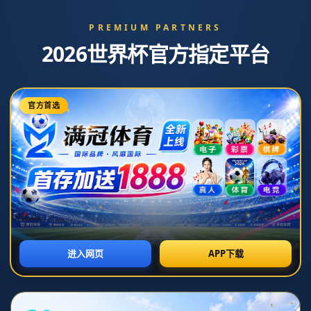
新闻中心
展开分类
文班亚马首秀门票被抢空 均价超马刺上赛季2倍
2026-07-07T18:28:25+08:00
[返回列表]
### 文班亚马首秀门票被抢空 均价超马刺上赛季2倍
随着2023赛季的来临，NBA新秀文班亚马（Victor Wembanyama）的
首秀成为了篮球界乃至整个体育界的焦点。文班亚马以其非凡的天
赋和独特的身高引起了全世界的关注。他的首场比赛，门票竟然在
短短几分钟内被抢购一空，成交均价更是超过了**那些声名显赫的
球队的票价**，如马刺队上赛季的平均票价的两倍，这毫无疑问显