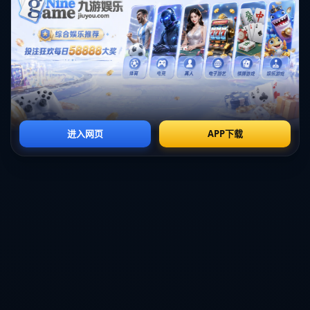
生涯将不仅仅是个人的表演，更是NBA历史长河中的重要篇章。
未来，随着文班亚马在赛季中的表现越来越成熟，门票市场的变化
也将进一步揭示球迷对于他及其球队的支持。可以预见，随着季赛
的深入，门票价格的波动可能会更加剧烈，而文班亚马的存在，无
疑将给马刺以及整个NBA带来新一轮的关注与繁荣。