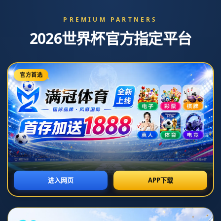
新闻中心
展开分类
中国男篮首节领先哈萨克斯坦9分 周琦8分3板
2026-07-07T18:28:25+08:00
[返回列表]
### 中国男篮首节领先哈萨克斯坦9分 周琦8分3板
在一场备受瞩目的篮球对决中，中国男篮在首节以**9分的优势**领
先哈萨克斯坦，这引发了球迷们的热烈讨论。特别值得一提的是，
周琦在比赛中的出色表现，贡献了**8分和3个篮板**，为球队的胜
利奠定了基础。
#### 首节赛况分析