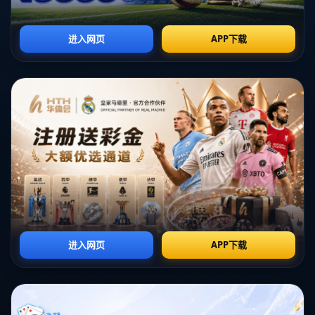
**在首节中，周琦以其强大的身体素质和灵活的脚步，成功抢下了3
个篮板球**，这对于球队的防守反击显得尤为重要。能够及时掌控
篮板球，不仅可以防止对手的二次得分，还能为球队提供更多的快
攻机会。
#### 比赛的后续展望
虽然首节的领先让中国男篮充满信心，但比赛远未结束。 哈萨克斯
坦作为对手并不容小觑，他们同样拥有一些出色的球员，随时有可
能带来威胁。因此，中国男篮在接下来的比赛中，依然需要保持强
烈的求胜欲望。
在分析双方近期的比赛情况时，我们可以看到，哈萨克斯坦在整体