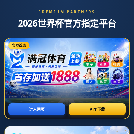
新闻中心
展开分类
浓眉28+13+7帽瓦格纳26分 湖人客场遭遇3连败
2026-07-07T18:28:25+08:00
[返回列表]
**湖人客场遭遇三连败，浓眉表现依旧强势**
在NBA这个充满激情与竞争的赛场上，每一场比赛都是对球队整体
实力和默契度的严峻考验。近日，洛杉矶湖人在客场比赛中连续遭
遇三连败，这一战绩虽让不少球迷感到遗憾，但**安东尼·戴维斯的
出色表现仍然成为场上唯一的亮点**。尽管如此，球队整体的状态
问题亟待解决，以期在接下来的赛程中扭转颓势。