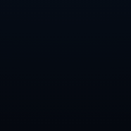
人依然有机会重回胜利轨道，再次成为赛场上不可忽视的一股力
量。只要球队上下一心，从教练到替补球员都能为逆转不利局面贡
献力量，湖人就能在接下来的赛季中展现更强的竞争力。
克莱：有机会去成就一番事业时，就没有必要怀念过去
韩乔生：放了亚足联鸽子，国足要想出线真的很难
0755-6830433
咨询热线: