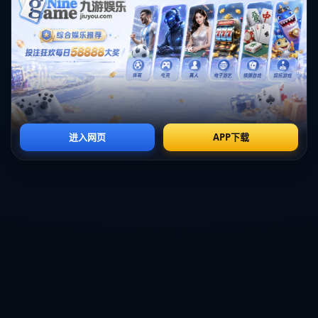
**湖人的三连败**揭示了球队当前所面临的深层次问题，不仅是在
战术执行和球员配合上存在瑕疵，更是球队整体心理状态的一个侧
写。三连败无疑给湖人队带来了巨大压力，**重新找回信心和士气
**将是教练组和球员们接下来工作的重中之重。球队需要重新审视
战术，特别是如何在对手快速反击中做到有效回防，同时提升其他
角色球员的参与感和贡献度。
在这种情况下，湖人或许可以借鉴其他成功球队的经验。例如，**
金州勇士队**在2015-2016赛季中段的一个低谷期，通过优化阵容和
提升团队默契来成功走出困境。湖人同样可以尝试从多角度提升整
体表现，包括加强体能训练、增加战术变化和提升比赛调用策略。
总的来说，虽然这场比赛的结果对于湖人和他们的球迷是个不小的
打击，但也为球队提供了**审视自我、调整状态的重要契机**。相
信在戴维斯这种核心球员的带领下，只要找准问题并积极调整，湖