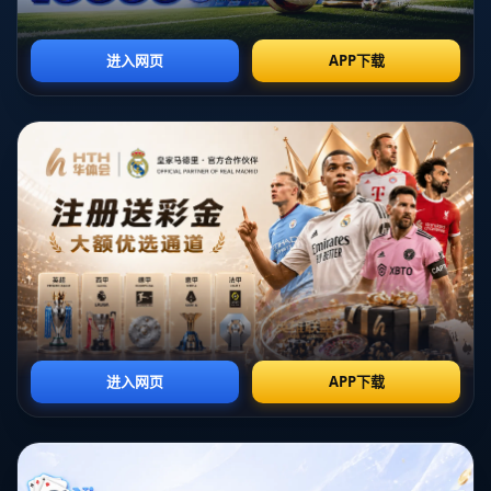
而著称，拉姆斯代尔的到来无疑会加强球队的门前防守能力，为南
安普顿在英超赛场上增加更多胜算。
### 转会市场的深层次分析
阿森纳与南安普顿之间的这次转会交易，不仅是在成员配置上的优
化，也是两支球队转会策略变化的一个缩影。近年来，英超各大球
队的转会策略愈发理智与精细化。*阿森纳可能更加注重未来五到十
年的球队发展，对年轻球员的培养和阵容深度的提升尤为关注。*
与此相对应，**南安普顿**则展现了对实用性和即战力的追求。球