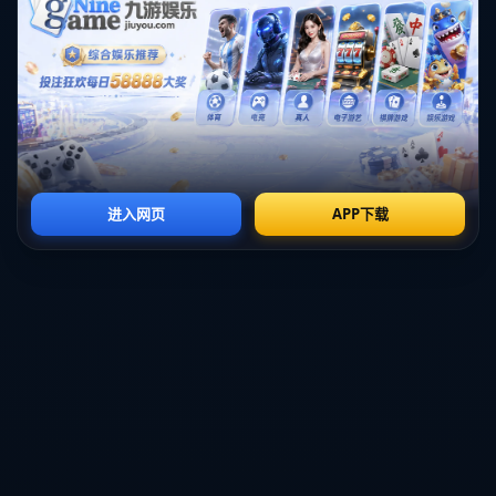
队了解到本赛季需要更为稳固的后防线，而引进拉姆斯代尔这样的
门将正是填补这一需求的关键之举。这样有针对性的引援策略有助
于南安普顿在未来比赛中提升战术多样性和赛事稳定性。
### 案例分析：当今足球转会市场的策略影响
从**其他大牌球员的转会案例**来看，这样的精细化策略并非个
例。例如，在西甲联赛中，皇马近年来也通过甩卖不再处于巅峰状
态的老将并引入年轻的潜力新星来重构球队。这样的举动与南安普
顿从阿森纳引进拉姆斯代尔有着相似的策略考量。通过引入即战力