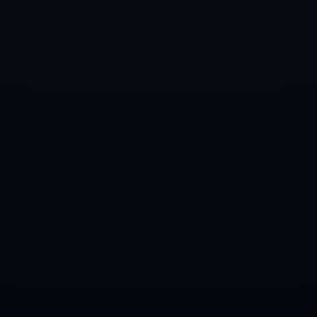
新民体育：中超的球队 这么“任性”吗？
比尔：太阳属布克 和两位未来名人堂一起打球
0755-6830433
咨询热线:
友情链接 :
蓝鲸体育