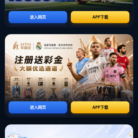
心。在面对任何对手时，阿森纳如今可以凭借强大的防线和拉亚的
出色发挥，展现出顽强的竞争力。
#### 案例分析：拉亚的扑救技巧
在与切尔西的比赛中，拉亚的扑救技术可谓无懈可击。他在一连串
进攻中保持冷静，迅速判断对方射门角度。在第68分钟，切尔西的
前锋从禁区内的一脚射门几乎打进，但拉亚凭借出色的反应能力将
球挡出，避免了失球。这一扑救不仅为阿森纳赢得了重要的分数，
也让拉亚在众多球迷中获得了大量赞誉。
总之，拉亚在本赛季的表现使得阿森纳的防线更加牢固。他的**15
场零封**不仅是个人的荣耀，也是球队战术成功的体现。随着赛季
的推进，拉亚及阿森纳的后防将继续被关注，期待他们在接下来的
比赛中创造更多的佳绩。