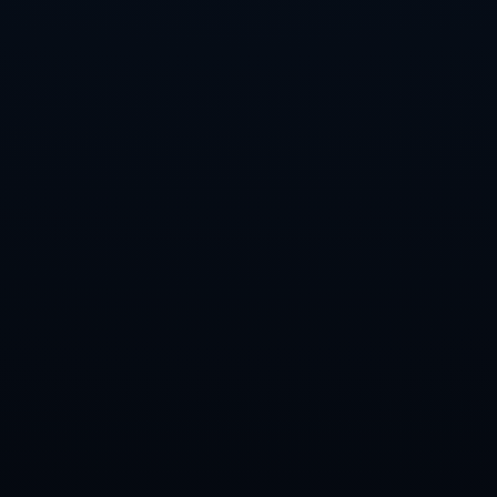
足球报：绝境两连胜 国足犹可为 悲喜就在一瞬间
浓眉24+15詹姆斯16+10 湖人负步行者止步5连胜