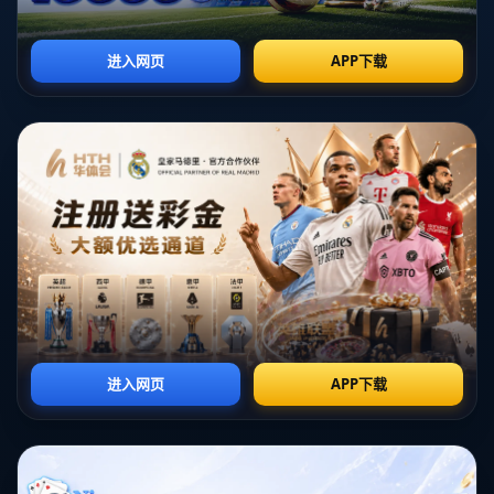
**保级形势分析**
要了解新鹏城是否可以“歇气”，需要深入分析目前的保级形势。**联
赛积分榜**上的竞争愈加激烈，稍有不慎就可能掉入降级区。新鹏
城虽然在本场比赛中取得了胜利，但仍需面对劲敌不断挑战。球队
需继续争取每一个可能的积分，以确保在赛季末时能**稳居**安全
位置。
**案例分析：绝杀的艺术**
回顾比赛，新鹏城通过精准的**战术调整**和有效的**现场指挥