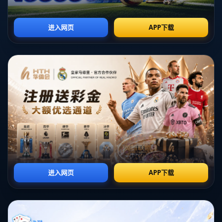
论是在国内联赛还是国际赛场，梅西始终能够凭借个人魅力和卓越
的球技，为球迷带来无与伦比的体验。从多次突破防线到传球助
攻，梅西展现了他在场上的全面能力。
## 哈兰德：猛兽般的进攻机器
而在英超联赛中，**哈兰德**则成为了曼城的进攻核心。这位挪威
前锋在2023赛季的表现堪称疯狂，他在联赛中独领风骚，以惊人的
速度和力量，屡次打破对方的防线。哈兰德的进球数据令人震惊，
他不仅在俱乐部中成为了绝对的得分王，甚至在多项赛事中连创纪
录。
有人把他称为“**人造进球机**”，这并不是没有道理。哈兰德的身体
素质和射门技巧结合，使得他在对抗中几乎无人可挡。他的崛起，
不仅证明了新一代前锋的潜力，也让曼城在争夺国内外冠军时拥有
了更强的竞争力。
## 姆巴佩：速度与技术的结合体