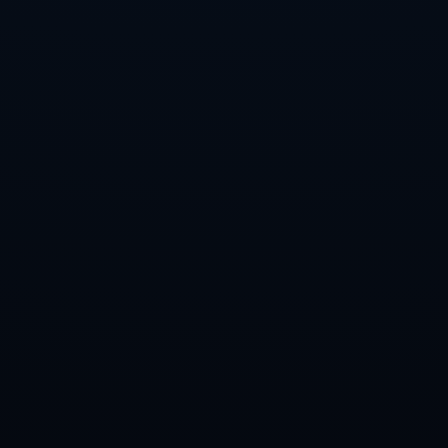
综合来看，梅西、哈兰德和姆巴佩在2023年都凭借各自的独特优
势，在各自的球队和国家队中发挥了巨大的作用。他们不仅在技术
上统治着比赛，更是在精神层面上影响着队友和球迷。随着FIFA最
佳阵容的评选日益临近，球迷们对于这三位球星能否再次入选充满
了期待。无疑，梅西的艺术、哈兰德的力量和姆巴佩的速度构成了
现代足球的三大重要元素。
记者：保罗回快船有意思 但关键还是卡乔健康
中国足协：目前我国共有53.9万名注册球员