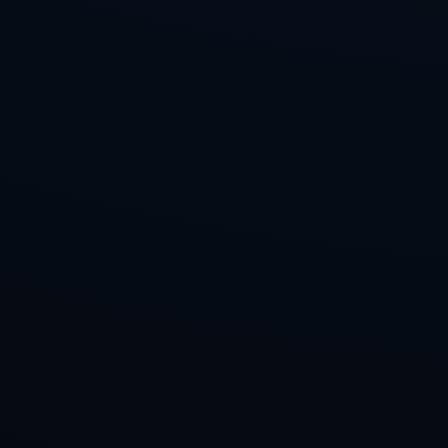
分，这种**决定
力。
莱昂纳多的希望
响，而浙江队是