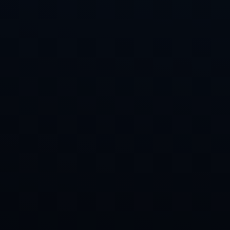
森林狼签下湖人旧将
TA：费内巴切对
友
C
R