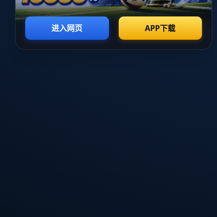
**莱昂纳多的职
莱昂纳多自加入浙
莱昂纳多对浙江
与队友们打成一