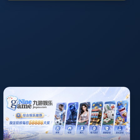
和大家在一起
列表]
们并肩作战。这位来自巴西的球星，凭借其卓越的技术和战
望能够继续留在浙江队？本文将深入探讨这其中的原因和背