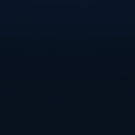
氛围与战术优势**
离不开其优秀的团队氛围和科学的战术安排。球队一直以来注重简化球员
流畅的战术风格**正是莱昂纳多所喜欢的，他多次在比赛中提到，球队的