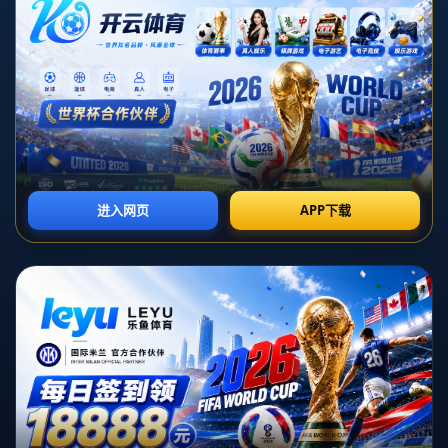
首先，字母哥在得分方面的表现令人瞩目。截止到目前，他的场均
得分达到了**30分**，这个数字足以让他在得分榜上名列前茅。凭
借其强大的个人能力，字母哥能够轻松穿透对方的防线，无论是突
破上篮还是中距离投篮，他都有着绝佳的把握。根据统计，他的真
实投篮命中率更是高达**65%**，这在本赛季中位于联盟第一，体现
了他出色的效率。
其次，在篮板球方面，字母哥同样表现出色。他的场均篮板为**12
个**，不仅令他在这个统计中高居榜首，同时也为球队的进攻和防
守提供了极大的帮助。字母哥不仅自己能够抢下篮板，反过来还能
通过迅速的反击为球队创造得分机会。这种全能的表现让他在场上
显得尤为重要。
#### 防守端的影响力