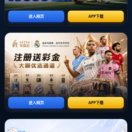
星。作为一名年轻的控卫，康宁汉姆在进攻端的表现堪称惊艳，他
的30分中不仅包含了精准的三分球，也有多次突破上篮的精彩表
现。康宁汉姆的进步让人瞩目，他的身体素质与篮球智商结合得相
当完美，成为活塞队在比赛中不可或缺的焦点。
然而，尽管康宁汉姆的表现出色，活塞队整个团队的配合和防守却
显得捉襟见肘。在比赛的关键时刻，活塞队未能有效限制勇士的得
分，尤其是库里和其他外线射手的表现让他们付出了惨痛的代价。
活塞若想在未来的比赛中翻身，需要改善防守策略，特别是在对待
对方明星球员的保护上。
这样的对决有几个值得分析的要点。首先，**明星球员的个人能力
**在关键时刻往往能决定比赛的胜负。库里和康宁汉姆的对决，不
仅仅是两位球员的表现，更是各自球队整体战术的体现。勇士在库
里的带领下，更加注重外线的转换，而活塞则需要思考如何最大化
利用康宁汉姆的才能。
其次，**团队配合**的重要性不可忽视。虽然康宁汉姆独自背负起
了活塞的进攻重任，但篮球是团队运动，单靠一人无法实现真正的