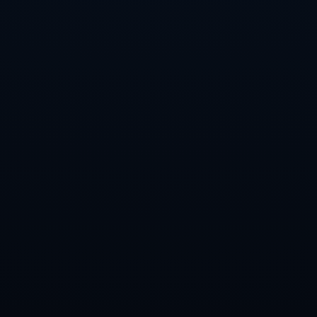
卡尔：约基奇有望成历史前10 享受这个旅程吧
帕尔默已打进11球 超过上赛季切尔西任一球员数据