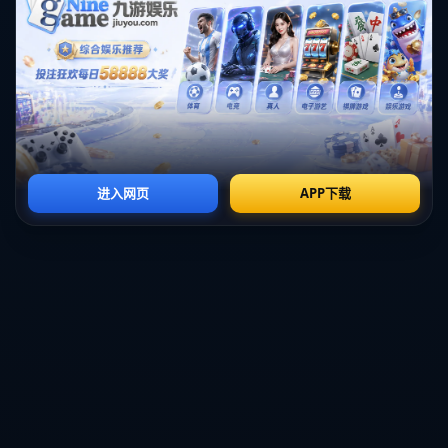
胜利。活塞队需要寻找到合适的角色球员，一同分享进攻压力，才
能在未来的比赛中创造更好的结果。
最后，**心理素质**也是促成胜败的重要因素。勇士队在落后的情
况下依然保持了冷静，这显示出球队丰富的比赛经验。而活塞在连
续遭遇失利后，急需找到重新振作的信心与斗志。
总之，勇士队通过这场紧张刺激的胜利，不仅成功送给活塞三连
败，也为接下来的比赛奠定了良好的心理基础。随着NBA赛季的深
入，如何保持状态，以及明星球员的发挥，将是每支球队都必须面
对的挑战。