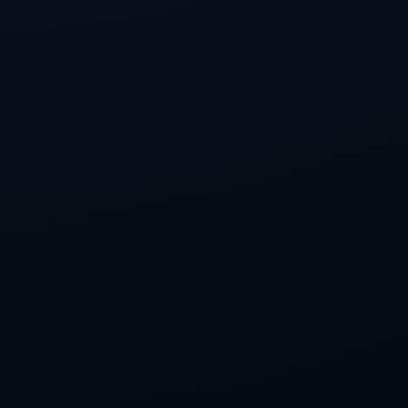
库里的进攻能力，同时有效地压制湖人的反攻势头。通过高
因伤缺阵的情况下，勇士依然能够凭借团队的深厚实力和教
在这种困境中找到更为有效的应对策略是他们亟需解决的问