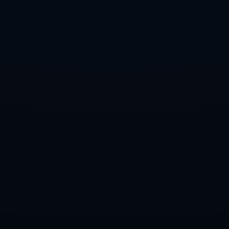
一场胜利，它为整个赛季提供了新的看点和话题。**詹姆斯的缺阵是否会
态**？这些问题无疑将继续吸引球迷和专家的关注。
恩里克染红 亚泰2-0三镇3连胜
伤 将缺席此后两战周六复查
情链接 :
蓝鲸体育