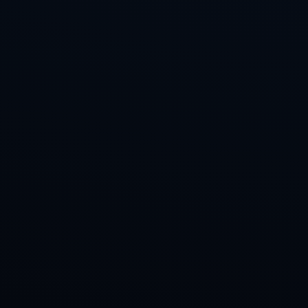
这场比赛不仅仅是
保持这种良好的状
中超-谭龙破门祖伊
库里遭遇左腓骨扭
友