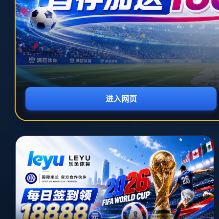
企业新闻
**詹姆斯缺阵库里
行业资讯
在激烈的NBA赛
**斯蒂芬·库里
**主题：勇士如
这场比赛的主角毫
里便以精准的投