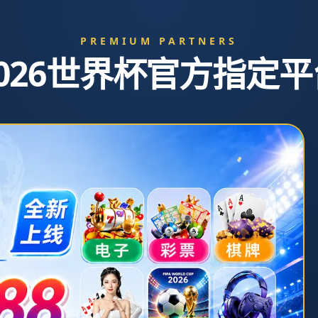
关于我们
产品中心
企业新闻
联系方
 :
首页
>
新闻中心