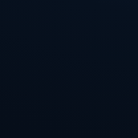
屡获胜的关键。
**战术策略的调整