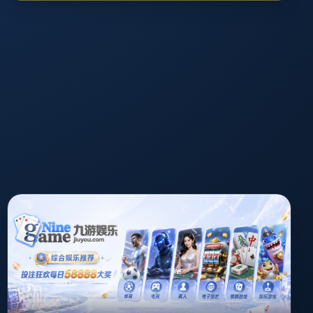
湖人3连胜
列表]
勒布朗·詹姆斯因伤缺阵时，这场对决的天平似乎开始倾斜。
人的三连胜。**
现了他无与伦比的三分球能力和比赛领导力。比赛一开始，库
告自己的不凡状态。