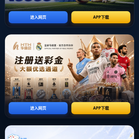
和13个篮板的亮眼数据。浓眉哥在内线的存在感明显，不仅提供了
必要的得分支持，还有效限制了对方的进攻。两位明星球员的强强
联合，使得湖人在比赛中始终掌握主动权。
**湖人队的战术调整**
湖人队能够在本场比赛中取得胜利，与教练组在战术上的调整密不
可分。面对骑士队的防守体系，湖人采取了**快速转移球**的策
略，通过快速的球权移动来制造空位投篮机会。湖人队在外线的威
胁也越来越明显，多名球员的三分球命中率提升，为球队的胜利增
添了更多筹码。
另外，**落位进攻**和**跑轰战术**的结合也极大提高了球队的进
攻效率。詹姆斯和浓眉在场上的流畅配合，让球队的进攻如行云流
水。每一次攻防转换都充满了激情和活力，给骑士带来了不小的压
力。