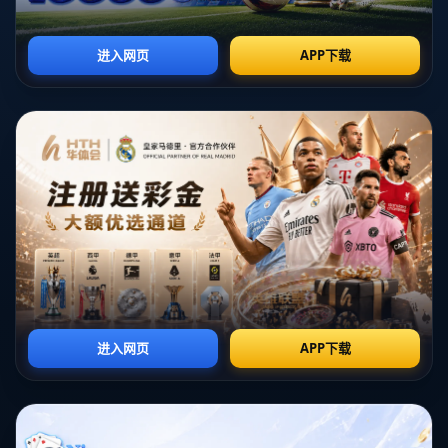
领军**，他们的防守实力不容小觑。这场对决无疑将成为焦点，考
验双方如何利用各自优势制定有效战术。独行侠需要充分发挥自身
进攻节奏灵活的特点，尤其是要在关键时刻找到得分手。当谈到历
史对垒时，快船与独行侠之间不乏经典战事，这也使得今年的首轮
对决更加令人期待。
### 尼克斯的强势逆转与东部搏斗
另一方面，**纽约尼克斯在面对布鲁克林篮网的比赛中演绎了一场
不可思议的逆转**。面对篮网，尼克斯一度落后两位数分差，却通