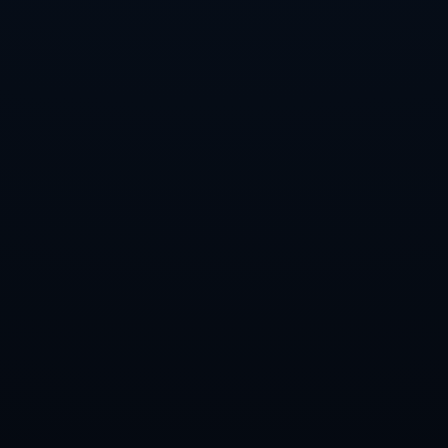
篮球的精彩与奇迹仍在继续。
国足奇兵能否真的奇？澳大利亚或2球起步迎反弹
韦世豪致歉：做错了就是做错了 给你们说声对不起