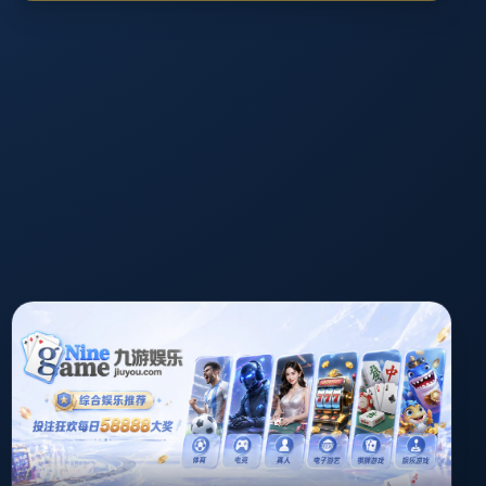
责任
列表]
没有如愿以偿地赢得胜利时，责任通常会被推到前锋的身
后是全体队员的共同努力和每一环节的有机配合。**“成绩
。
个团队协作的结果。从后场的防守成功，到中场的组织调
需要分析的不仅是前锋的表现，还包括中场是否能够提供足
可能会导致过于简单化的结论。
球成功率、关键传球次数以及创造机会的数量等数据，可以
较少，而对手的防守布置十分严密，这时前锋未能进球就显
的比赛中进行调整。