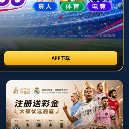
奥纳纳：没赢球不全是前锋的
2026-07-07T18:28:25+08:00
[返回
激情和不确定性的运动中，比赛结果往往会成为舆论的焦点。当一场比赛
纳纳所言，“没赢球不全是前锋的责任”，足球是一个团队运动，成绩的背
的责任”**这个观点引发我们深入思考，如何公允地剖析比赛的责任归属
的结果受到许多因素的影响。虽然前锋是进球的直接实施者，但进球是一
精准射门，每一个位置都至关重要。当比赛陷入僵局，未能进球时，我们
否能够稳定防守、教练的战术安排是否得当。**忽视其他环节**的表现
任归属时，**引入数据分析**可以提供更加专业的视角。例如，查看传
锋与其他队员之间的配合程度。假设一支队伍在比赛中创造出的射门机会
病了。通过分析这些数据，我们可以更准确地确定问题所在，进而在后续