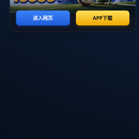
让我们来看一则
入分析我们发现，
现强势，最终斩获