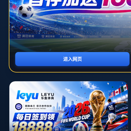
企业新闻
在足球这项充满
行业资讯
上。然而，正如奥
不佳不仅仅是前锋
首先，足球比赛
度，再到前锋的
够的支持、后卫是
在我们分析比赛责
帮助我们理解前
得不那么令人诟