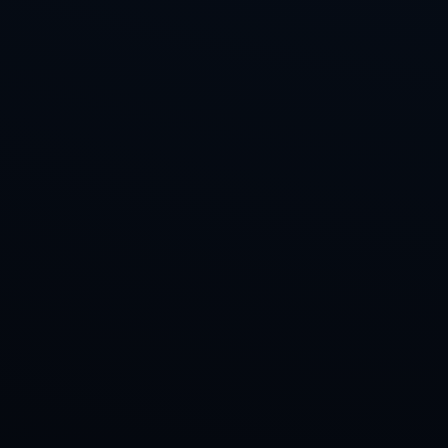
德转：孙世林、
曼晚：曼联周三下
友