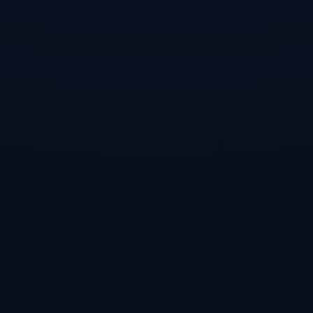
，理解足球比赛的每一个细节都需要从全局的角度出发。要想在比赛中获得
们，不要简单地标签化某个位置或球员，应当运用批判性思维，全方位分
样的挑战。