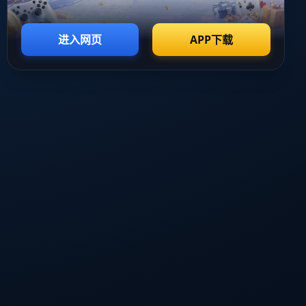
指责他们的明星前锋状态不佳。然而，通过对该队比赛的深
经过战术调整和人员调动后**，该俱乐部在下半赛季中表
显而易见的表现复杂。