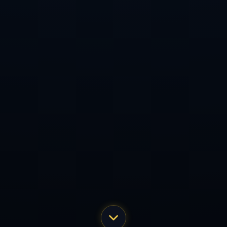
哈曼：穆里尼奥能接班克洛普 曼联例子不可接受
琼斯：拉什福德还是有些才华和魔力的
0755-6830433
咨询热线:
友情链接 :
蓝鲸体育
Copyright 2024
蓝鲸体育直播-蓝鲸体育官网-NBA直播平台
All Rights