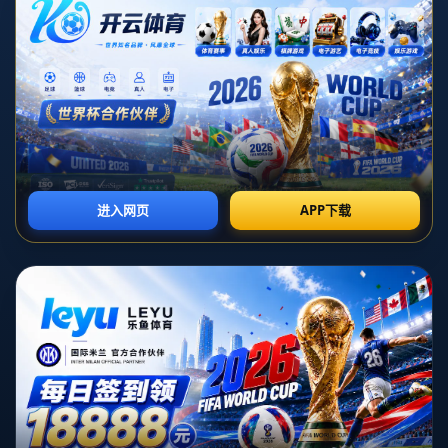
在全球体育产业迅速发展的背景下，中国足球正迎来一个关键的转
折点。近期，*中足联筹备组引入新成员，新的足球职业联赛管理机
构即将挂牌*的消息引起了广泛关注。这一改革被视为中国足球发展
战略的核心环节，旨在通过专业化和市场化的手段，推动中国足球
迈向新的高度。
**重塑中国足球的管理架构**
近年来，中国足球在职业联赛管理方面面临诸多挑战。传统管理模
式的弊端逐渐显现，影响联赛的整体发展和国际竞争力。为了突破
瓶颈，中足联筹备组决定**启用新鲜血液**，进一步完善联赛的管
理架构。通过引入专业人士和先进理念，新的管理机构将确保各项
决策更加科学合理。