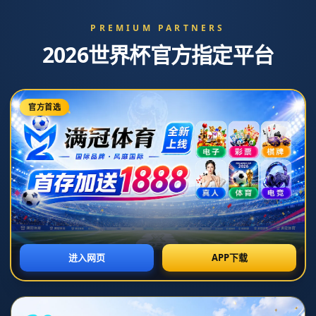
新闻中心
展开分类
世界杯-黎巴嫩战胜科特迪瓦 1胜追平日本中国
2026-07-07T18:28:25+08:00
[返回列表]
### 世界杯-黎巴嫩战胜科特迪瓦 1胜追平日本中国
在这个激动人心的世界杯赛季中，黎巴嫩国家队以绝对的勇气和顽
强的拼搏精神，战胜了非洲劲旅科特迪瓦，成功赢得了他们在本届
世界杯上的首场胜利。这场比赛不仅是黎巴嫩足球历史上的一个里
程碑，也使得他们在小组赛中的表现追平了强大的日本和中国队。
本文将深入分析这场焦点战役，探讨黎巴嫩队的胜利对于亚洲足球