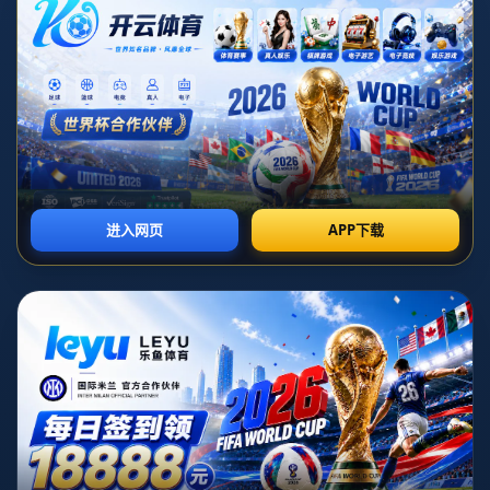
场高质量的90分钟，对远在马德里的老东家无声发问：皇马，你们
后悔么？
在皇马的最后一个赛季，关于莫德里奇“年龄大”“不再是非卖品”的声
音此起彼伏，尽管球迷普遍难舍，但来自俱乐部层面的更新换代决
心同样坚定。贝林厄姆的飞速成长、卡马文加与楚阿梅尼的全面接
班，让中场的未来似乎已无忧，在账面上，放走一位年满39的老将
似乎合情合理。然而足球场从来不是年纪和薪资单据就能解释一切
的地方，魔笛离开伯纳乌的第一年，就在意大利彻底杀疯，用实际
表现证明：他并未老去，只是换了一个舞台继续发光。
加盟AC米兰时，外界对莫德里奇的期待值并不低，但能不能适应意
甲的高强度、能否在更加强调对抗与防守的环境下保持输出，依旧
被打上了问号。毕竟40岁的年纪摆在那，哪怕有金球奖加身、有五
座欧冠在手，也逃不过时间这道最终考题。然而在皮奥利的战术体
系下，莫德里奇不仅没有成为球队的“负担”，反而成为了真正的中场
发动机，他精准的短传渗透、极具穿透力的直塞球，以及对比赛节
奏的拿捏，让这支年轻化的红黑军团瞬间多了一颗大脑。