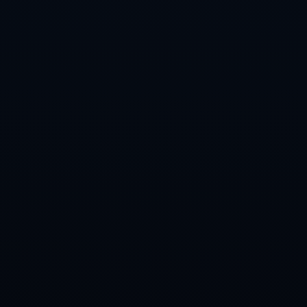
皇马是否后悔？恐怕只有俱乐部高层心里最清楚。但可以肯定的
是，当他们看到40岁的莫德里奇在圣西罗依旧转圈摆脱、外脚背分
球、最后阶段回追到本方底线铲断时，那份熟悉感一定涌上心头。
足球的魅力就在这里——你永远不知道，一位你以为该谢幕的传
奇，会在哪片新绿茵上再次掀起惊涛骇浪。对皇马而言，这也许是
略带苦涩的旁观，对AC米兰而言，这却是一份价值连城的财富；而
对莫德里奇个人而言，他用实际行动证明：年龄可以增长，状态不
必随之退化，真正的巨星，永远不会被时间轻易吹散。
经济随笔丨读懂中央政治局会议精神里的发力与加力
当关键球员陆续请伤病假，曼联走得深一脚浅一脚并不奇怪