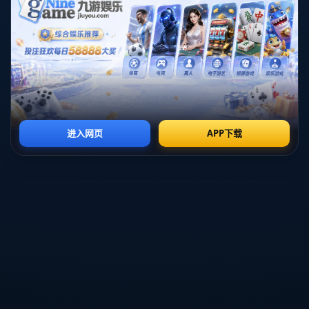
心被当作“半场球员”或“更衣室领袖”式的花瓶存在。他固然是米兰更
衣室里最受尊重的那位，年轻球员围绕在他身边，聆听故事、汲取
经验，但当比赛开始，魔笛用奔跑证明自己永远首先是一名球员，
而非仅仅是“精神图腾”。这种职业态度，也深刻地影响着整个队伍的
训练节奏和比赛专注度，红黑军团如今的坚韧气质，与这位克罗地
亚老将的加盟有着不可分割的联系。
从皇马角度看，莫德里奇的离队曾被包装为一场“体面告别”——俱乐
部给予最高褒奖、球迷在看台高唱赞歌，双方都以最佳姿态结束这
段黄金时代的合作。当回头看到40岁的莫德里奇在米兰连续10轮打
满全场，仍能保证高质量输出时，某种复杂的情绪恐怕还是难以避
免。皇马如今中场星光璀璨不假，但当球队在某些僵持战中缺少人
站出来“控场”的时候，人们自然会想起，那个在伯纳乌无数次把节奏
玩弄于股掌之间的10号，如果还在的话，会不会又是另一番景象？