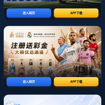
从新赛季联赛首轮开始，莫德里奇几乎场场首发、场场90分钟满
勤。这在五大联赛本就罕见，而放在一名40岁老将身上，更是不可
思议。他不像传统印象中的“养老球员”，不是在中场散步发牌，而是
一刻不停地在场上移动，频繁回撤接球、前插参与进攻、边路协
防，甚至在对方反击时冲到本方禁区前完成关键抢断。从技术统计
上看，他的场均跑动距离仍处在队内前列，传球成功率、关键传
球、成功带球次数等核心数据也名列前茅，这样的表现，很难让人
相信他已迈入“不惑之年”。
更重要的是，莫德里奇在关键战役中的作用几乎肉眼可见。不少场
次里，当米兰迟迟打不开局面时，他会主动回撤，降低节奏、增加
传导，耐心寻找对手防线漏洞；而一旦对手稍显松懈，他又会当机
立断送出直塞或长传转移，让前场锋线与边路球员得到充分发挥空
间。在与那不勒斯、罗马等强敌的对话中，正是莫德里奇在中场不
断化解对方的高压逼抢，米兰才得以从容组织，最终通过整体实力
将对手拖垮。
连续10轮联赛踢满全场，是数据，更是一种宣言：莫德里奇并不甘