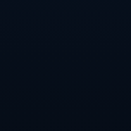
回看莫德里奇的职业轨迹，他从来不是那种靠身体冲撞世界的球
员。他依靠的是技术、视野、节奏感以及对空间的理解，这些特点
往往拥有更长的保鲜期。随着经验的积累，他对自身体能分配与比
赛节奏的把控愈发成熟，也让他在高龄阶段依旧可以保证高出勤
率。连续10轮踢满全场某种意义上也是他职业规划的胜利：严格自
律的生活方式、科学合理的训练与饮食，让他能够在体能和状态上
与时间赛跑，并暂时取得领先。