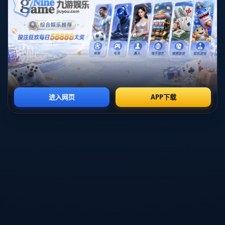
记关键三分再次稳稳命中之后，青岛的追分势头被暂时压制。
真正的分水岭出现在第三节后半段。青岛通过一次抢断快攻得手
后，将分差缩小到只剩3分，全场观众情绪高涨，看台上蓝色浪潮此
起彼伏。关键时刻，作为球队核心的克里斯站了出来。他先是在一
次高位挡拆中强行突破造犯规，两罚全中稳住局势，随即又在防守
端完成一次关键封盖，直接将对手的上篮扇飞，引爆了场边山东球
迷的欢呼。紧接着的一个进攻回合，他在外线接球后果断出手三
分，皮球划出完美弧线稳稳命中，将分差重新拉开到8分。短短一个
多分钟的时间里，克里斯连得5分外加一次封盖，硬生生靠个人能力
改写了比赛走势。