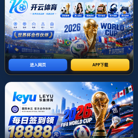
比赛开局，两队都展现出极强的求胜欲望，防守强度从第一回合同
样拉满。青岛在主场观众的助威声中打得积极主动，依靠高位挡拆
和外围三分率先打开局面，一度取得微弱领先。山东则在进攻端略
显慢热，外线手感一般，几次空位出手都弹筐而出。关键时刻，克
里斯挺身而出，先是通过挡拆顺下在篮下完成强攻，随后在左侧45
度命中一记干拔三分，个人连得5分稳住局势。随着他的手感渐热，
山东整体攻防节奏也被带动起来，首节结束时，山东仅以微弱分差
落后，却已经逐渐找到感觉。
进入第二节，山东开始调整策略，加强对青岛外线的延误和追防，
青岛的三分命中率明显下滑。在攻防转换中，克里斯的作用被无限
放大。他多次抢下防守篮板，自己推进过半场，既能完成一条龙突
破上篮，也能在吸引包夹后分球给埋伏在底角的队友，制造空位机
会。本节中段的一次进攻，山东打出教科书般的团队配合：克里斯
弧顶持球，内线高位掩护后顺下，吸引两名防守球员包夹，他冷静
分球给底角埋伏的本土射手，对方稳稳命中三分，这一回合彻底点
燃了山东替补席的情绪。半场结束时，克里斯已经拿到16分5篮板，