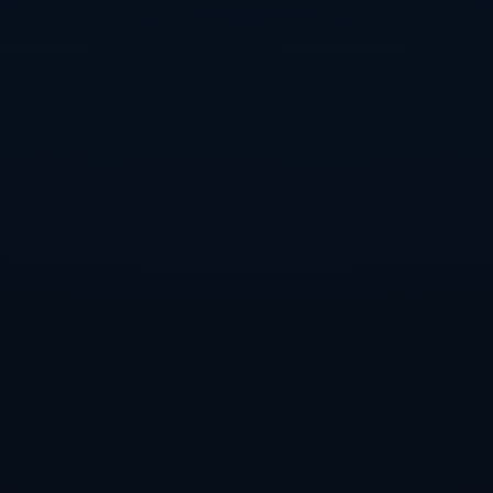
比赛最后三分钟，青岛做出最后一搏，连续采用全场紧逼，试图通
过制造失误完成逆袭。在高压环境下，克里斯的冷静再一次体现出
价值。他多次主动回撤接应，将球权牢牢控制在自己手中，然后通
过稳健的节奏推进化解对方的压迫防守。一次关键回合中，他在进
攻时间所剩无几的情况下完成高难度后仰跳投，皮球在篮筐上颤抖
两下后缓缓落入网中，这记极具观赏性的关键球也彻底浇灭了青岛
最后的反扑希望。此后，山东牢牢掌控节奏，将领先优势保持到终