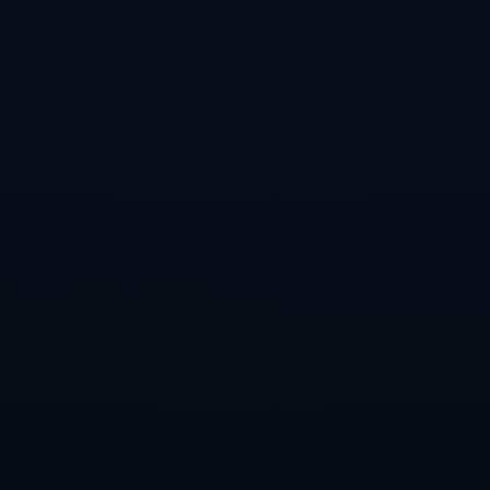
场哨响。
全场比赛结束，山东凭借更加稳定的发挥和更合理的攻防安排笑到
而克里斯则无可争议地成为场上最耀眼的那个人。出场时间接近全
队最高，他高效砍下28分，并贡献8个篮板和多次关键防守回合，不
仅在数据层面占优，更在比赛最胶着的关键节点一次次挺身而出，
为山东锁定胜局。他在攻防两端的全面性，让山东在高强度的季后