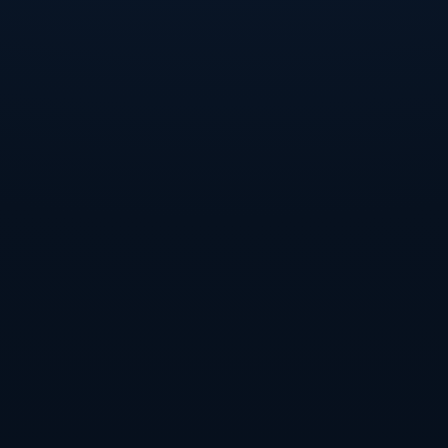
带着两位数的领先优势进入第四节，山东并没有放松，青岛同样没
有放弃。末节伊始，青岛通过不断冲击内线造杀伤，接连获得罚球
机会，将分差一点点缩小。山东主帅则果断叫停，对球队在防守端
的轮转和篮板拼抢提出更高要求。暂停回来后，山东在防守端明显
收紧禁区，增加协防保护篮板的投入，让青岛的多次冲击无功而
返。进攻端，克里斯继续以高效率输出，他不再一味依赖个人得
分，而是更多通过持球吸引包夹，为内线队友创造轻松得分机会，
几次聪明的分球让山东的进攻显得更加从容。