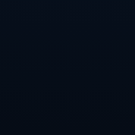
从战略失误的角度来看，此次比赛可能迫使英格兰在未来的比赛中
**重新评估其战术调整与人员部署**，特别是如何在关键时刻保持
心理上的稳定性和战术上的应变力。而对于希腊而言，这场胜利不
仅仅是一个历史性的突破，也极大地提升了球队士气，证明了即便
面对传统强队，依然有可能在战略得当的情况下赢得胜利。
总而言之，英格兰与希腊的这场比赛以其**震撼人心的逆转结局**
为人们提供了关于团队协作、战术执行和心理韧性的深刻启示。这
场比赛提醒我们，足球场上精彩和意外总是并存的，无论是对球迷
还是球员来说，每一个进球、每一次失误都值得我们铭记和反思。