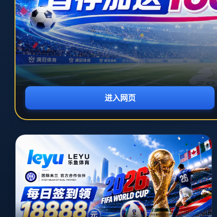
企业新闻
### 罗马诺：
行业资讯