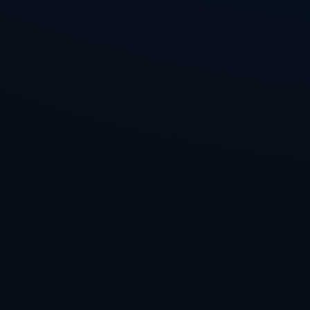
在这个充满竞争的
于曼联而言，如何
**对比其他青训
综合当今足坛众
核心。戈麦斯的
影响。
因此，对于关注安
吸引各大俱乐部