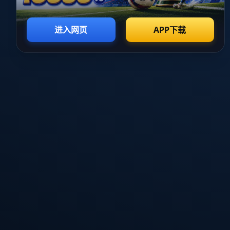
在当今足球界，年
戈麦斯引发了多