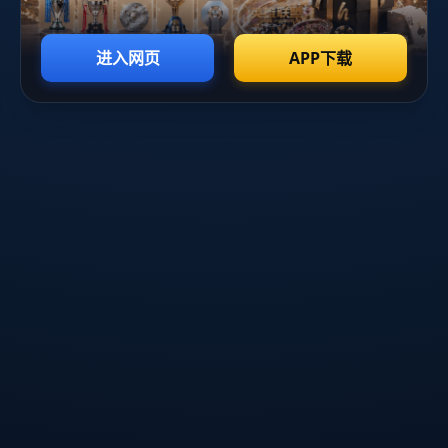
轻球员的潜力与发展已成为各大俱乐部争夺的核心资源之一。近日，知名
家球队的关注。随着转会市场的逼近，各支球队都在寻找具有潜力的青年