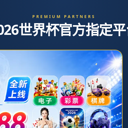
关于我们
产品中心
企业新闻
联系方
 :
首页
>
新闻中心