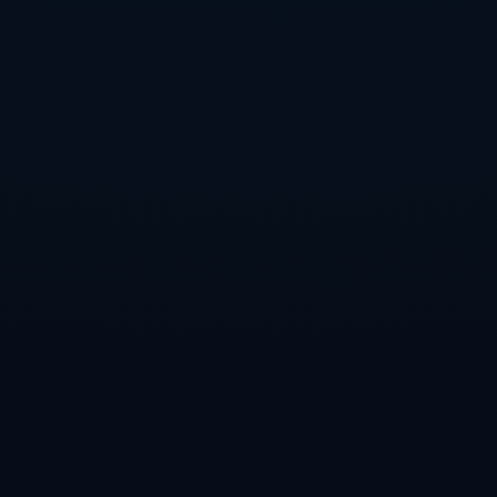
转会市场上，其他俱乐部的举动也相当值得关注。他们极有可能在未来几
处理与戈麦斯的关系以及是否愿意放他离开，无疑会是一个重要的决策。
球员的成功案例**
多青训出品球员的发展历程，我们不难发现，许多如哈兰德、贝林厄姆等
潜力如同这些成功案例，让人对他的未来期待万分。他的去向可能影响他
赫尔·戈麦斯动态的球迷与专业人士而言，接下来的转会市场将是一个充
乃至球迷的目光。