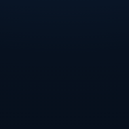
的足球前景**
小便展现出过人的足球天赋，他在曼联青训营的表现更是惹人瞩目。201
力，更显示了曼联对他的期待。他的技术细腻、身体素质出众，加上灵活
析，多家俱乐部对戈麦斯表示出浓厚兴趣，包括一些英超中游球队以及欧
，为自己的球队增添竞争力。
受欢迎？**
麦斯在比赛中的表现令人信服。他不仅能够创造机会，还能在关键时刻为
术意识。**这两个要素结合，使得他成为许多球队引援的热门目标。**
状态与持续进步也是戈麦斯吸引众多球队目光的原因之一。他在近年来的
得各大球队在考虑加强攻击线时，自然会将其列入引援名单。
态**
斯在曼联的出场机会有所减少，但他仍然拥有相当高的市场价值。罗马诺
机会，可能会失去这颗璀璨的明珠。因此，俱乐部在权衡未来发展时，必