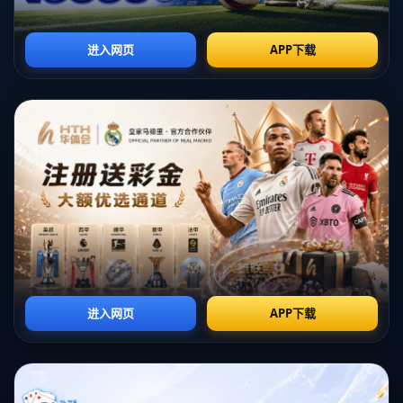
**休斯顿火箭队**，曾是哈登在NBA打拼的沃土。在效力火箭的九
年中，他获得了无数荣誉，并带领球队取得了一系列辉煌的成绩，
但在这段合作关系中也出现过一些不和谐的声音。回到一个熟悉的
环境，虽然能够让哈登重新点燃对篮球的热情，但其中的风险也不
容小觑。**火箭目前正在重建**，需要新鲜血液填补阵容，而哈登
的到来可能会影响年轻球员的发展。此外，火箭是否能为哈登提供
一个竞争总冠军的环境，也是值得考虑的问题。
在探讨哈登未来去向时，我们不妨看看其他类似球员的案例。**德
怀特·霍华德**就是一个鲜明的例子，曾被认为是联盟顶级中锋的
他，在职业生涯中期回到湖人队，虽然在短时间内找回了一些状
态，但并没有如愿获得长远的成功。这提醒我们，回归旧东家看似
光鲜，但实际操作起来分外复杂。