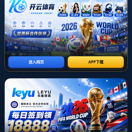
的可能性及其影响。
作为一位在职业生涯中取得了巨大成功的球员，哈登无疑是联盟中
最具威胁的得分手之一。然而，**随着时间的推移，年龄无可避免
地成为哈登必须面对的敌人**。特纳所提到的“三四年的光景”，正是
对球员在巅峰期后可能的退化、以及未来规划的精确估测。这不仅
仅是依赖于数据和场上表现，更关系到一名运动员对自己职业深思
熟虑的选择。